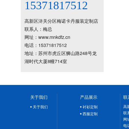
15371817512
高新区浒关分区梅诺卡丹服装定制店
联系人：梅总
网址：www.mnkdfz.cn
电话：15371817512
地址：苏州市虎丘区狮山路248号龙
湖时代大厦8幢714室
关于我们
产品展示
联
高
关于我们
衬衫定制
联
西服定制
网址
电话