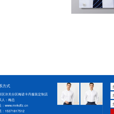
系方式
新区浒关分区梅诺卡丹服装定制店
系人：梅总
：www.mnkdfz.cn
：15371817512